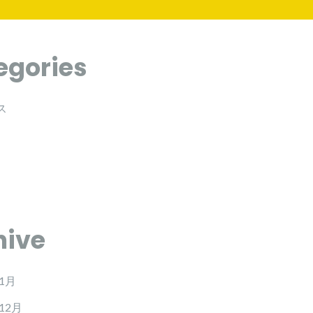
egories
ス
hive
年1月
12月